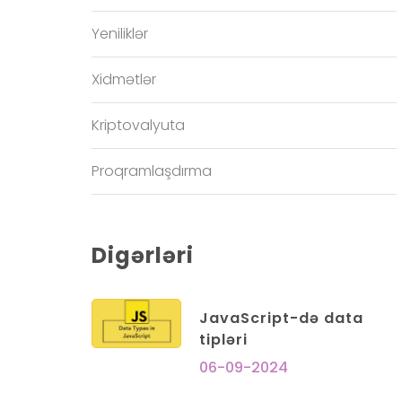
Yeniliklər
Xidmətlər
Kriptovalyuta
Proqramlaşdırma
Digərləri
JavaScript-də data
tipləri
06-09-2024