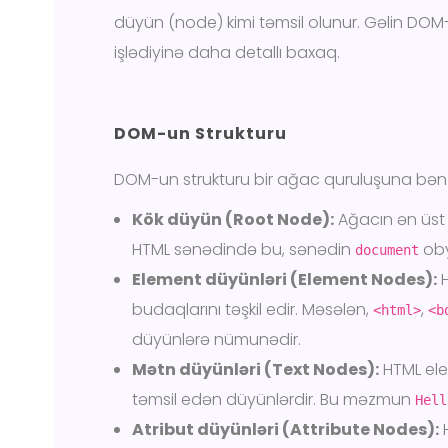
düyün (node) kimi təmsil olunur. Gəlin DO
işlədiyinə daha detallı baxaq.
DOM-un Strukturu
DOM-un strukturu bir ağac quruluşuna bənzə
Kök düyün (Root Node):
Ağacın ən üst
HTML sənədində bu, sənədin
oby
document
Element düyünləri (Element Nodes):
H
budaqlarını təşkil edir. Məsələn,
,
<html>
<b
düyünlərə nümunədir.
Mətn düyünləri (Text Nodes):
HTML ele
təmsil edən düyünlərdir. Bu məzmun
Hell
Atribut düyünləri (Attribute Nodes):
H