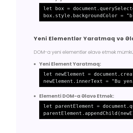
let box = document.querySelect
box.style.backgroundColor = "b
Yeni Elementlər Yaratmaq və Ə
DOM-a yeni elementlər əlavə etmək mümk
Yeni Element Yaratmaq:
let newElement = document.crea
newElement.innerText = "Bu yen
Elementi DOM-a Əlavə Etmək:
let parentElement = document.q
parentElement.appendChild(newE