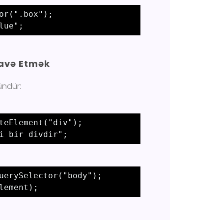
or(".box"); 

lue"; 
lavə Etmək
ündür:
teElement("div"); 

i bir divdir"; 
uerySelector("body"); 

lement); 