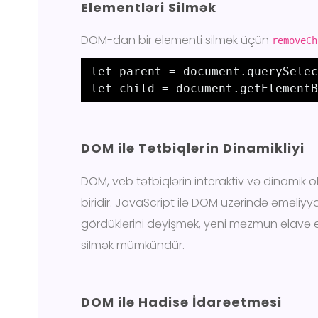
Elementləri Silmək
DOM-dan bir elementi silmək üçün
removeCh
let parent = document.querySelec
let child = document.getElementB
DOM ilə Tətbiqlərin Dinamikliyi
DOM, veb tətbiqlərin interaktiv və dinamik 
biridir. JavaScript ilə DOM üzərində əməliyya
gördüklərini dəyişmək, yeni məzmun əlav
silmək mümkündür.
DOM ilə Hadisə İdarəetməsi