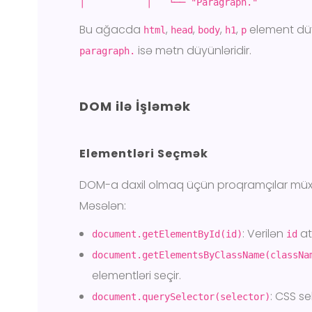
│ │ └── "Paragraph."
Bu ağacda
,
,
,
,
element düy
html
head
body
h1
p
isə mətn düyünləridir.
paragraph.
DOM ilə İşləmək
Elementləri Seçmək
DOM-a daxil olmaq üçün proqramçılar müxtəl
Məsələn:
: Verilən
at
document.getElementById(id)
id
document.getElementsByClassName(classNa
elementləri seçir.
: CSS se
document.querySelector(selector)