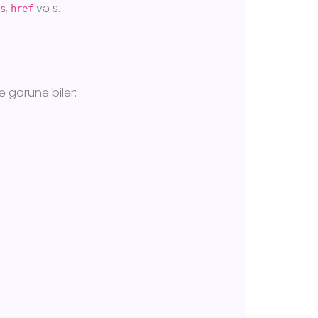
,
və s.
ss
href
 görünə bilər: