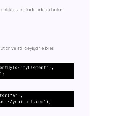
S selektoru istifadə edərək bütün
rı və stili dəyişdirilə bilər:
entById("myElement");
"; 
tor("a"); 

ps://yeni-url.com"); 