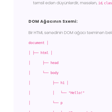
təmsil edən düyünlərdir, məsələn,
,
id
cla
DOM Ağacının Sxemi:
Bir HTML sənədinin DOM ağacı təxminən belə
document │
│ ├── html │
│ ├── head
│ └── body
│ ├── h1 │
│ │ └── "Hello!"
│ └── p