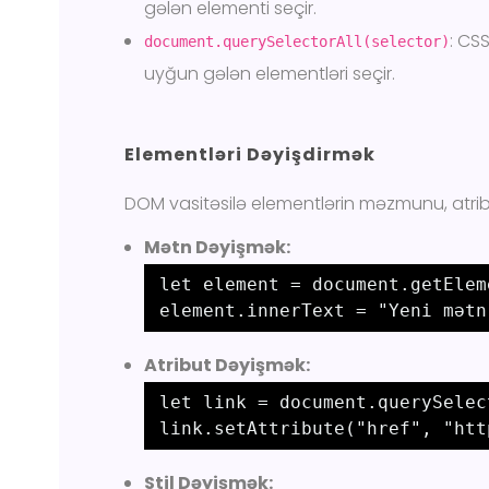
gələn elementi seçir.
: CS
document.querySelectorAll(selector)
uyğun gələn elementləri seçir.
Elementləri Dəyişdirmək
DOM vasitəsilə elementlərin məzmunu, atributla
Mətn Dəyişmək:
let element = document.getElem
element.innerText = "Yeni mətn
Atribut Dəyişmək:
let link = document.querySelec
link.setAttribute("href", "htt
Stil Dəyişmək: