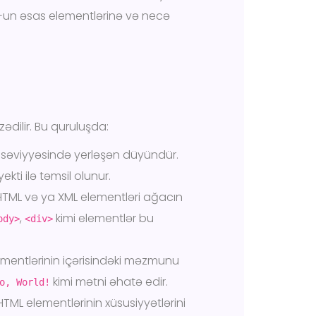
M-un əsas elementlərinə və necə
dilir. Bu quruluşda:
 səviyyəsində yerləşən düyündür.
ekti ilə təmsil olunur.
TML və ya XML elementləri ağacın
,
kimi elementlər bu
ody>
<div>
mentlərinin içərisindəki məzmunu
kimi mətni əhatə edir.
o, World!
TML elementlərinin xüsusiyyətlərini