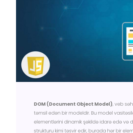
DOM (Document Object Model)
, veb səhi
təmsil edən bir modeldir. Bu model vasitəsi
elementlərini dinamik şəkildə idarə edə və də
strukturu kimi təsvir edir, burada hər bir ele