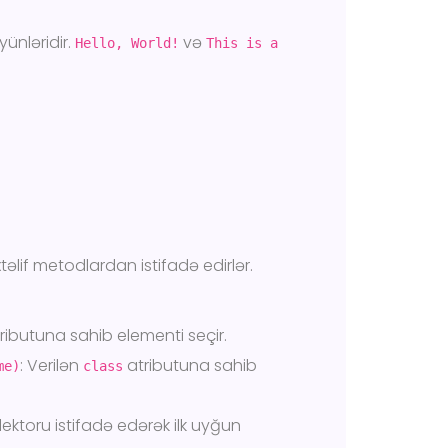
ünləridir.
və
Hello, World!
This is a
if metodlardan istifadə edirlər.
ributuna sahib elementi seçir.
: Verilən
atributuna sahib
me)
class
lektoru istifadə edərək ilk uyğun