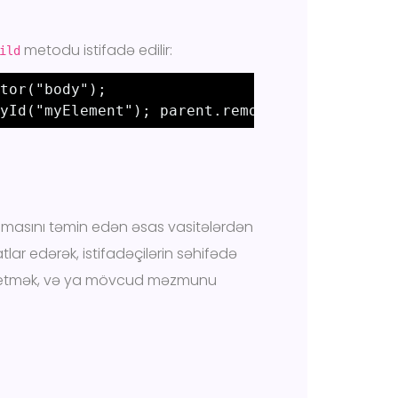
metodu istifadə edilir:
ild
tor("body"); 

yId("myElement"); parent.removeChild(child);
olmasını təmin edən əsas vasitələrdən
tlar edərək, istifadəçilərin səhifədə
ə etmək, və ya mövcud məzmunu