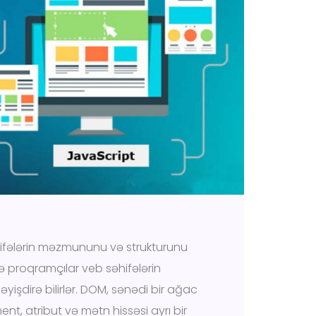
fələri
n məzmununu və strukturunu
lə proqramçılar veb səhifələrin
yişdirə bilirlər. DOM, sənədi bir ağac
ment, atribut və mətn hissəsi ayrı bir