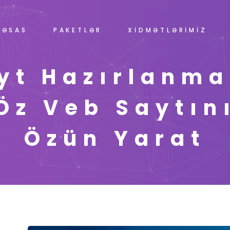
ƏSAS
PAKETLƏR
XİDMƏTLƏRİMİZ
yt Hazırlanma
Öz Veb Saytın
Özün Yarat