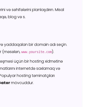
ini və səhifələrini planlaşdırın. Misal
aqə, blog və s.
 və yaddaqalan bir domain adı seçin.
ır (məsələn,
).
www.yoursite.com
erləşməsi üçün bir hosting xidmətinə
umatlarını internetdə saxlamaq və
 Populyar hosting təminatçıları
Gator
mövcuddur.