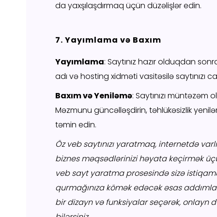
da yaxşılaşdırmaq üçün düzəlişlər edin.
7. Yayımlama və Baxım
Yayımlama
: Saytınız hazır olduqdan son
adı və hosting xidməti vasitəsilə saytınızı can
Baxım və Yeniləmə
: Saytınızı müntəzəm ol
Məzmunu güncəlləşdirin, təhlükəsizlik yeniləm
təmin edin.
Öz veb saytınızı yaratmaq, internetdə varl
biznes məqsədlərinizi həyata keçirmək üç
veb sayt yaratma prosesində sizə istiqamə
qurmağınıza kömək edəcək əsas addımları 
bir dizayn və funksiyalar seçərək, onlayn
bilərsiniz