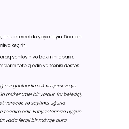
ra, onu internetdə yayımlayın. Domain
lıya keçirin.
araq yeniləyin və baxımını aparın.
ələrini tətbiq edin və texniki dəstək
ığınızı gücləndirmək və şəxsi və ya
ün mükəmməl bir yoldur. Bu bələdçi,
t verəcək və saytınızı uğurla
təqdim edir. Ehtiyaclarınıza uyğun
 dünyada fərqli bir mövqe qura