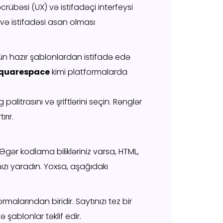
təcrübəsi (UX) və istifadəçi interfeysi
k və istifadəsi asan olması
çün hazır şablonlardan istifadə edə
quarespace
kimi platformalarda
g palitrasını və şriftlərini seçin. Rənglər
ırır.
. Əgər kodlama bilikləriniz varsa, HTML,
ızı yaradın. Yoxsa, aşağıdakı
malarından biridir. Saytınızı tez bir
ablonlar təklif edir.