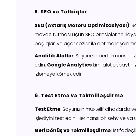
5. SEO və Tətbiqlər
SEO (Axtarış Motoru Optimizasiyası)
: S
mövqe tutması üçün SEO prinsiplərinə riayət e
başlıqları və açar sözlər ilə optimallaşdırılm
Analitik Alətlər
: Saytınızın performansını i
edin.
Google Analytics
kimi alətlər, saytını
izləməyə kömək edir.
6. Test Etmə və Təkmilləşdirmə
Test Etmə
: Saytınızın müxtəlif cihazlard
işlədiyini test edin. Hər hansı bir səhv və 
Geri Dönüş və Təkmilləşdirmə
: İstifadəç