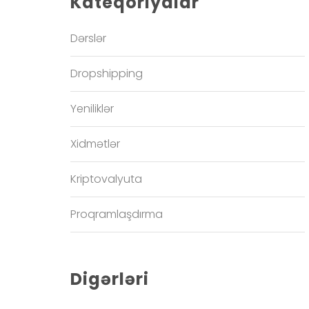
Kateqoriyalar
Dərslər
Dropshipping
Yeniliklər
Xidmətlər
Kriptovalyuta
Proqramlaşdırma
Digərləri