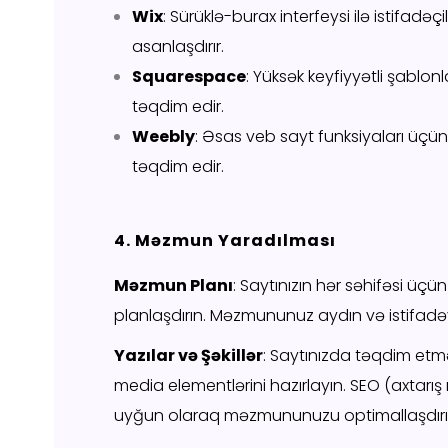
Wix
: Sürüklə-burax interfeysi ilə istifadə
asanlaşdırır.
Squarespace
: Yüksək keyfiyyətli şablonl
təqdim edir.
Weebly
: Əsas veb sayt funksiyaları üçün
təqdim edir.
4. Məzmun Yaradılması
Məzmun Planı
: Saytınızın hər səhifəsi ü
planlaşdırın. Məzmununuz aydın və istifadə
Yazılar və Şəkillər
: Saytınızda təqdim etmək
media elementlərini hazırlayın. SEO (axtarış
uyğun olaraq məzmununuzu optimallaşdırı