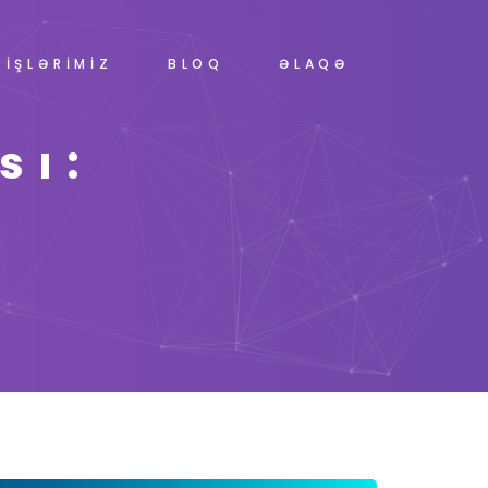
İŞLƏRİMİZ
BLOQ
ƏLAQƏ
sı:
ı