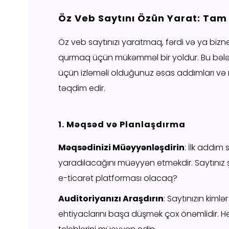
Öz Veb Saytını Özün Yarat: Tam
Öz veb saytınızı yaratmaq, fərdi və ya bizn
qurmaq üçün mükəmməl bir yoldur. Bu bələ
üçün izləməli olduğunuz əsas addımları v
təqdim edir.
1. Məqsəd və Planlaşdırma
Məqsədinizi Müəyyənləşdirin
: İlk addım
yaradılacağını müəyyən etməkdir. Saytınız şə
e-ticarət platforması olacaq?
Auditoriyanızı Araşdırın
: Saytınızın kiml
ehtiyaclarını başa düşmək çox önəmlidir. H