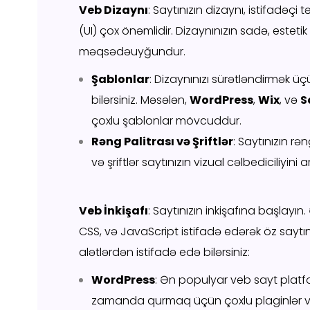
Veb Dizaynı
: Saytınızın dizaynı, istifadəçi 
(UI) çox önəmlidir. Dizaynınızın sadə, esteti
məqsədəuyğundur.
Şablonlar
: Dizaynınızı sürətləndirmək ü
bilərsiniz. Məsələn,
WordPress
,
Wix
, və
S
çoxlu şablonlar mövcuddur.
Rəng Palitrası və Şriftlər
: Saytınızın rən
və şriftlər saytınızın vizual cəlbediciliyini art
Veb İnkişafı
: Saytınızın inkişafına başlayın
CSS, və JavaScript istifadə edərək öz saytın
alətlərdən istifadə edə bilərsiniz:
WordPress
: Ən populyar veb sayt platfor
zamanda qurmaq üçün çoxlu plaginlər və ş