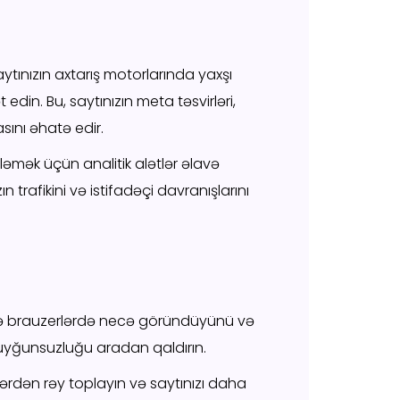
aytınızın axtarış motorlarında yaxşı
din. Bu, saytınızın meta təsvirləri,
asını əhatə edir.
zləmək üçün analitik alətlər əlavə
zın trafikini və istifadəçi davranışlarını
a və brauzerlərdə necə göründüyünü və
ya uyğunsuzluğu aradan qaldırın.
ilərdən rəy toplayın və saytınızı daha