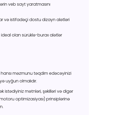
çilərin veb sayt yaratmasını
ar və istifadəçi dostu dizayn alətləri
 ideal olan sürüklə-burax alətlər
çün hansı məzmunu təqdim edəcəyinizi
yə uyğun olmalıdır.
 istədiyiniz mətnləri, şəkilləri və digər
 motoru optimizasiyası) prinsiplərinə
n.