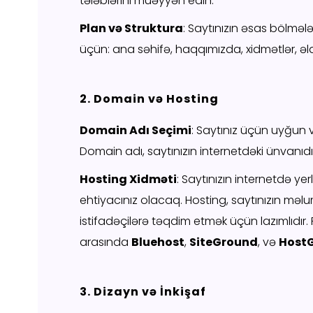
tələblərini müəyyən edin.
Plan və Struktura
: Saytınızın əsas bölmələr
üçün: ana səhifə, haqqımızda, xidmətlər, əl
2. Domain və Hosting
Domain Adı Seçimi
: Saytınız üçün uyğun
Domain adı, saytınızın internetdəki ünvanıd
Hosting Xidməti
: Saytınızın internetdə y
ehtiyacınız olacaq. Hosting, saytınızın məl
istifadəçilərə təqdim etmək üçün lazımlıdır.
arasında
Bluehost
,
SiteGround
, və
Host
3. Dizayn və İnkişaf