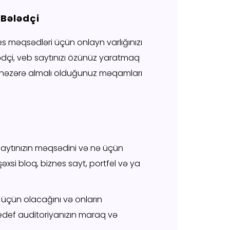
 Bələdçi
es məqsədləri üçün onlayn varlığınızı
dçi, veb saytınızı özünüz yaratmaq
ə nəzərə almalı olduğunuz məqamları
 saytınızın məqsədini və nə üçün
xsi bloq, biznes sayt, portfel və ya
ər üçün olacağını və onların
edef auditoriyanızın maraq və