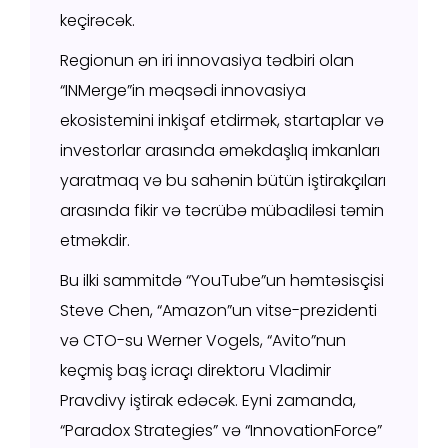
keçirəcək.
Regionun ən iri innovasiya tədbiri olan
“INMerge”in məqsədi innovasiya
ekosistemini inkişaf etdirmək, startaplar və
investorlar arasında əməkdaşlıq imkanları
yaratmaq və bu sahənin bütün iştirakçıları
arasında fikir və təcrübə mübadiləsi təmin
etməkdir.
Bu ilki sammitdə “YouTube”un həmtəsisçisi
Steve Chen, “Amazon”un vitse-prezidenti
və CTO-su Werner Vogels, “Avito”nun
keçmiş baş icraçı direktoru Vladimir
Pravdivy iştirak edəcək. Eyni zamanda,
“Paradox Strategies” və “InnovationForce”