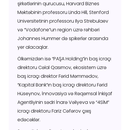
şirkətlərinin qurucusu, Harvard Biznes
Məktəbinin professoru Linda Hill, Stenford
Universitetinin professoru Ilya Strebulaev
və “Vodafone”un region üzrə rəhbəri
Johannes Hummer də spikerlər arasında
yer alacaqlar.
Ölkəmizdən isə “PAŞA Holding”in baş icraçı
direktoru Cəlal Qasımov, ekosistem üzrə
baş icraçı direktor Fərid Məmmədov,
“Kapital Bank”ın baş icraçı direktoru Fərid
Hüseynov, İnnovasiya və Rəqəmsal İnkişaf
Agentliyinin sədri İnarə Vəliyeva və “4SİM”
icraçı direktoru Fariz Cəfərov çıxış
edəcəklər.