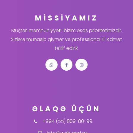
MİSSİYAMIZ
Müştəri məmnuniyyəti-bizim əsas prioritetimizdir.
Sizlərə münasib qiymət və professional IT xidmət
təklif edirik.
ƏLAQƏ ÜÇÜN
+994 (55) 809-88-99