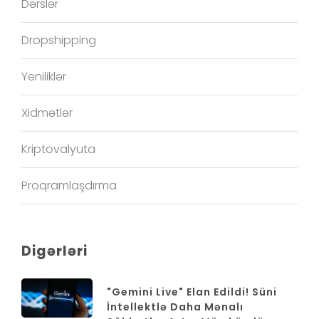
Dərslər
Dropshipping
Yeniliklər
Xidmətlər
Kriptovalyuta
Proqramlaşdırma
Digərləri
"Gemini Live" Elan Edildi! Süni
İntellektlə Daha Mənalı