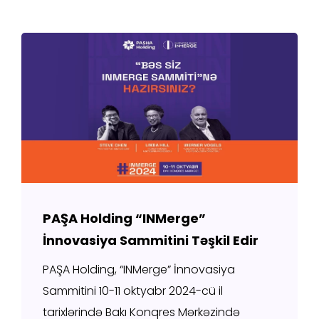
PAŞA Holding “INMerge”
İnnovasiya Sammitini Təşkil Edir
PAŞA Holding, “INMerge” İnnovasiya
Sammitini 10-11 oktyabr 2024-cü il
tarixlərində Bakı Konqres Mərkəzində