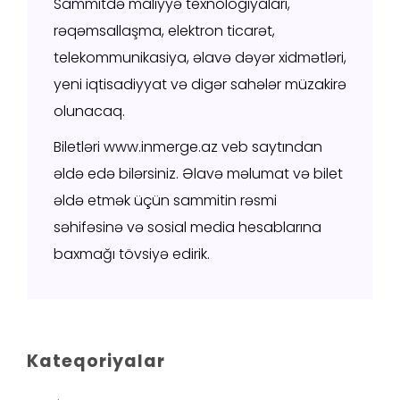
Sammitdə maliyyə texnologiyaları,
rəqəmsallaşma, elektron ticarət,
telekommunikasiya, əlavə dəyər xidmətləri,
yeni iqtisadiyyat və digər sahələr müzakirə
olunacaq.
Biletləri
www.inmerge.az
veb saytından
əldə edə bilərsiniz. Əlavə məlumat və bilet
əldə etmək üçün sammitin rəsmi
səhifəsinə və sosial media hesablarına
baxmağı tövsiyə edirik.
Kateqoriyalar