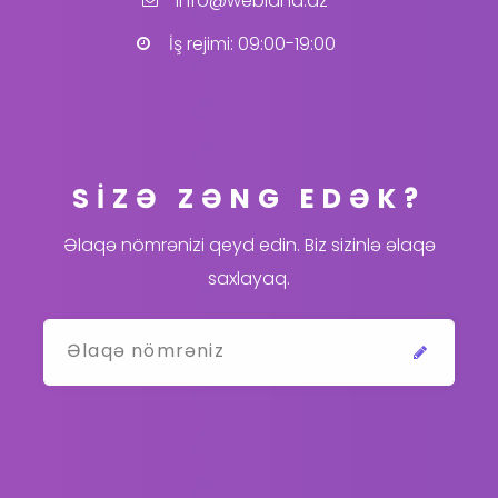
info@webland.az
İş rejimi: 09:00-19:00
SİZƏ ZƏNG EDƏK?
Əlaqə nömrənizi qeyd edin. Biz sizinlə əlaqə
saxlayaq.