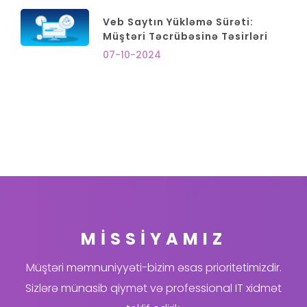
Veb Saytın Yükləmə Sürəti:
Müştəri Təcrübəsinə Təsirləri
07-10-2024
MİSSİYAMIZ
Müştəri məmnuniyyəti-bizim əsas prioritetimizdir.
Sizlərə münasib qiymət və professional IT xidmət