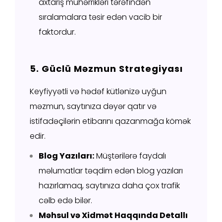
axtarış mühərrikləri tərəfindən
sıralamalara təsir edən vacib bir
faktordur.
5. Güclü Məzmun Strategiyası
Keyfiyyətli və hədəf kütlənizə uyğun
məzmun, saytınıza dəyər qatır və
istifadəçilərin etibarını qazanmağa kömək
edir.
Blog Yazıları:
Müştərilərə faydalı
məlumatlar təqdim edən blog yazıları
hazırlamaq, saytınıza daha çox trafik
cəlb edə bilər.
Məhsul və Xidmət Haqqında Detallı