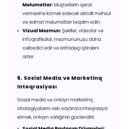
Məlumatlar:
Müştərilərin qərar
verməsinə kömək edəcək detallı məhsul
və xidmət məlumatları təqdim edin.
Vizual Məzmun:
Şəkillər, videolar və
infoqrafikalar, məzmununuzu daha
cəlbedici edir və istifadəçi iştirakını
artırır.
6. Sosial Media və Marketinq
Inteqrasiyası
Sosial media və onlayn marketinq
strategiyalarını veb saytınıza inteqrasiya
etmək, onlayn varlığınızı gücləndirir.
Sosial Media Paylaşım Düymələri: