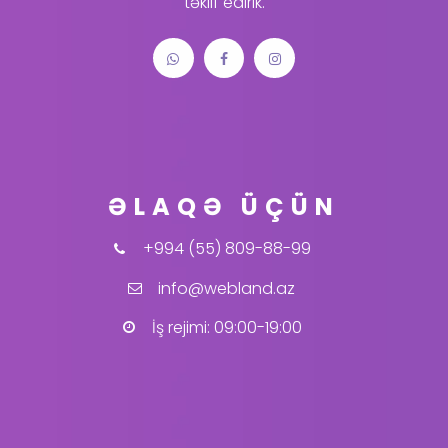
təklif edirik.
ƏLAQƏ ÜÇÜN
+994 (55) 809-88-99
info@webland.az
İş rejimi: 09:00-19:00