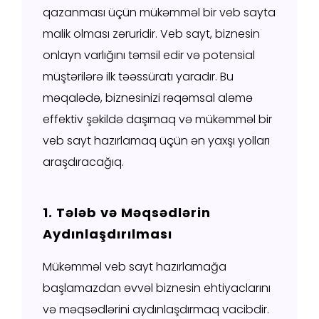
qazanması üçün mükəmməl bir veb sayta
malik olması zəruridir. Veb sayt, biznesin
onlayn varlığını təmsil edir və potensial
müştərilərə ilk təəssüratı yaradır. Bu
məqalədə, biznesinizi rəqəmsal aləmə
effektiv şəkildə daşımaq və mükəmməl bir
veb sayt hazırlamaq üçün ən yaxşı yolları
araşdıracağıq.
1. Tələb və Məqsədlərin
Aydınlaşdırılması
Mükəmməl veb sayt hazırlamağa
başlamazdan əvvəl biznesin ehtiyaclarını
və məqsədlərini aydınlaşdırmaq vacibdir.