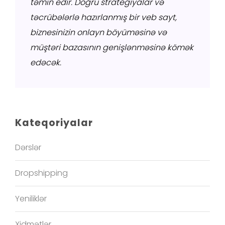
təmin edir. Doğru strategiyalar və
təcrübələrlə hazırlanmış bir veb sayt,
biznesinizin onlayn böyüməsinə və
müştəri bazasının genişlənməsinə kömək
edəcək.
Kateqoriyalar
Dərslər
Dropshipping
Yeniliklər
Xidmətlər