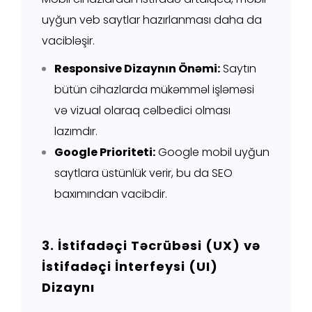
uyğun veb saytlar hazırlanması daha da
vacibləşir.
Responsive Dizaynın Önəmi:
Saytın
bütün cihazlarda mükəmməl işləməsi
və vizual olaraq cəlbedici olması
lazımdır.
Google Prioriteti:
Google mobil uyğun
saytlara üstünlük verir, bu da SEO
baxımından vacibdir.
3. İstifadəçi Təcrübəsi (UX) və
İstifadəçi İnterfeysi (UI)
Dizaynı