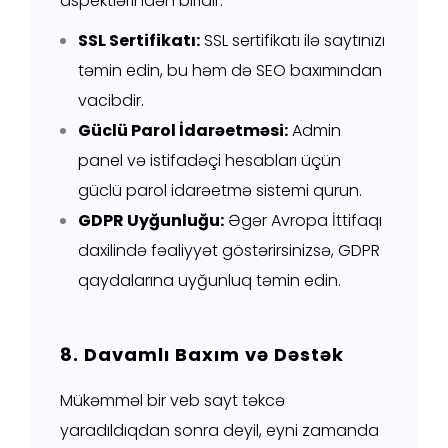
aspektlərindən biridir.
SSL Sertifikatı:
SSL sertifikatı ilə saytınızı
təmin edin, bu həm də SEO baxımından
vacibdir.
Güclü Parol İdarəetməsi:
Admin
panel və istifadəçi hesabları üçün
güclü parol idarəetmə sistemi qurun.
GDPR Uyğunluğu:
Əgər Avropa İttifaqı
daxilində fəaliyyət göstərirsinizsə, GDPR
qaydalarına uyğunluq təmin edin.
8. Davamlı Baxım və Dəstək
Mükəmməl bir veb sayt təkcə
yaradıldıqdan sonra deyil, eyni zamanda