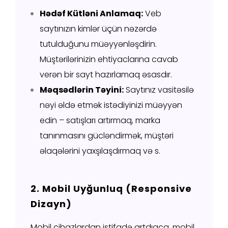
Hədəf Kütləni Anlamaq:
Veb
saytınızın kimlər üçün nəzərdə
tutulduğunu müəyyənləşdirin.
Müştərilərinizin ehtiyaclarına cavab
verən bir sayt hazırlamaq əsasdır.
Məqsədlərin Təyini:
Saytınız vasitəsilə
nəyi əldə etmək istədiyinizi müəyyən
edin – satışları artırmaq, marka
tanınmasını gücləndirmək, müştəri
əlaqələrini yaxşılaşdırmaq və s.
2. Mobil Uyğunluq (Responsive
Dizayn)
Mobil cihazlardan istifadə artdıqca, mobil