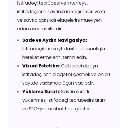
İstifadəçi təcrübəsi və interfeysi,
istifadəçilərin saytınızda keçirdikləri vaxtı
və saytla qarşılıqlı əlaqələrini müəyyən
edən əsas amillərdir.
Sadə və Aydın Navigasiya:
İstifadəçilərin sayt daxilində asanlıqla
hərəkət etmələrini təmin edin.
Vizual Estetika:
Cəlbedici dizayn
istifadəçilərin diqqətini çəkmək və onları
saytda saxlamaq üçün vacibdir.
Yükləmə Sürəti:
Saytın sürətli
yüklənməsi istifadəçi təcrübəsini artırır
və SEO-ya müsbət təsir göstərir.