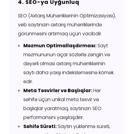
4. SEO-ya Uyğunluq
SEO (Axtarış Mühərriklərinin Optimizasiyası),
veb saytınızın axtarış mühərriklərində
görünməsini artırmaq üçün vacibdir.
Məzmun Optimallaşdırması:
Sayt
məzmununun açar sözlərlə zəngin və
dəyərli olması axtarış mühərriklərinin
saytı daha yaxşı indeksləməsinə kömək
edir.
Meta Təsvirlər və Başlıqlar:
Hər
səhifə üçün unikal meta təsvir və
başlıqlar yaratmaq, saytınızın SEO
performansını yaxşılaşdırır.
Səhifə Sürəti:
Saytın yüklənmə sürəti,