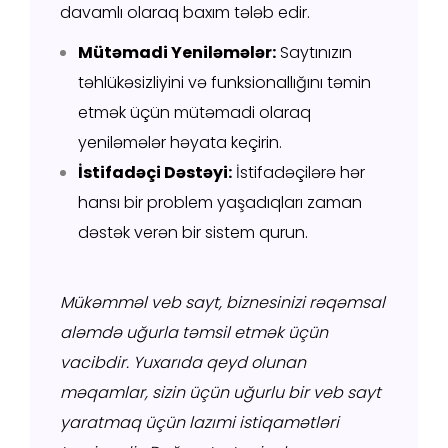
davamlı olaraq baxım tələb edir.
Mütəmadi Yeniləmələr:
Saytınızın
təhlükəsizliyini və funksionallığını təmin
etmək üçün mütəmadi olaraq
yeniləmələr həyata keçirin.
İstifadəçi Dəstəyi:
İstifadəçilərə hər
hansı bir problem yaşadıqları zaman
dəstək verən bir sistem qurun.
Mükəmməl veb sayt, biznesinizi rəqəmsal
aləmdə uğurla təmsil etmək üçün
vacibdir. Yuxarıda qeyd olunan
məqamlar, sizin üçün uğurlu bir veb sayt
yaratmaq üçün lazımi istiqamətləri