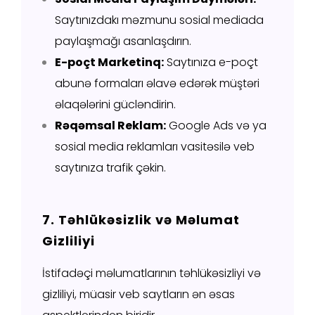
Saytınızdakı məzmunu sosial mediada
paylaşmağı asanlaşdırın.
E-poçt Marketinq:
Saytınıza e-poçt
abunə formaları əlavə edərək müştəri
əlaqələrini gücləndirin.
Rəqəmsal Reklam:
Google Ads və ya
sosial media reklamları vasitəsilə veb
saytınıza trafik çəkin.
7. Təhlükəsizlik və Məlumat
Gizliliyi
İstifadəçi məlumatlarının təhlükəsizliyi və
gizliliyi, müasir veb saytların ən əsas