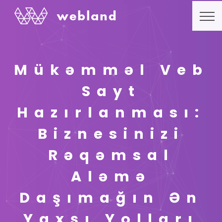
Mükəmməl Veb
Sayt
Hazırlanması:
Biznesinizi
Rəqəmsal
Aləmə
Daşımağın Ən
Yaxşı Yolları