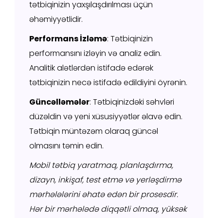
tətbiqinizin yaxşılaşdırılması üçün
əhəmiyyətlidir.
Performans İzləmə
: Tətbiqinizin
performansını izləyin və analiz edin.
Analitik alətlərdən istifadə edərək
tətbiqinizin necə istifadə edildiyini öyrənin.
Güncəlləmələr
: Tətbiqinizdəki səhvləri
düzəldin və yeni xüsusiyyətlər əlavə edin.
Tətbiqin müntəzəm olaraq güncəl
olmasını təmin edin.
Mobil tətbiq yaratmaq, planlaşdırma,
dizayn, inkişaf, test etmə və yerləşdirmə
mərhələlərini əhatə edən bir prosesdir.
Hər bir mərhələdə diqqətli olmaq, yüksək