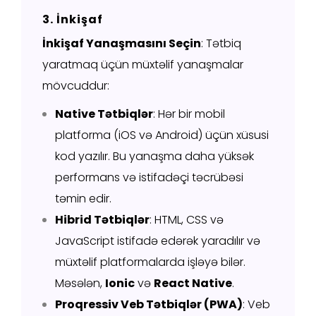
3. İnkişaf
İnkişaf Yanaşmasını Seçin
: Tətbiq
yaratmaq üçün müxtəlif yanaşmalar
mövcuddur:
Native Tətbiqlər
: Hər bir mobil
platforma (iOS və Android) üçün xüsusi
kod yazılır. Bu yanaşma daha yüksək
performans və istifadəçi təcrübəsi
təmin edir.
Hibrid Tətbiqlər
: HTML, CSS və
JavaScript istifadə edərək yaradılır və
müxtəlif platformalarda işləyə bilər.
Məsələn,
Ionic
və
React Native
.
Proqressiv Veb Tətbiqlər (PWA)
: Veb