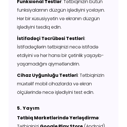
Funksional Testlər
: Tətbiqinizin bütün
funksiyalarının düzgün işlədiyini yoxlayın.
Hər bir xüsusiyyətin və ekranın düzgün
işlədiyini təsdiq edin.
İstifadəçi Təcrübəsi Testləri
:
İstifadəçilərin tətbiqinizi necə istifadə
etdiyini və hər hansı bir çətinlik yaşayıb-
yaşamadığını qiymətləndirin.
Cihaz Uyğunluğu Testləri
: Tətbiqinizin
müxtəlif mobil cihazlarda və ekran
ölçülərində necə işlədiyini test edin.
5. Yayım
Tətbiq Marketlərində Yerləşdirmə
:
Tətbiqinizi
Google Play Store
(Android)