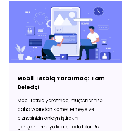
Mobil Tətbiq Yaratmaq: Tam
Bələdçi
Mobil tətbiq yaratmaq, müştərilərinizə
daha yaxından xidmət etməyə və
biznesinizin onlayn iştirakını
genişləndirməyə kömək edə bilər. Bu