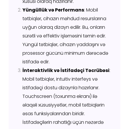
xüsusi olaraq hazırlanır.
Yüngüllük və Performans
: Mobil
tətbiqlər, cihazın məhdud resurslarına
uyğun olaraq dizayn edilir. Bu, onların
sürətli və effektiv işləməsini təmin edir.
Yüngül tətbiqlər, cihazın yaddaşını və
prosessor gücünü minimum dərəcədə
istifadə edir.
İnteraktivlik və İstifadəçi Təcrübəsi
:
Mobil tətbiqlər, intuitiv interfeys və
istifadəçi dostu dizaynla hazırlanır.
Touchscreen (toxunma ekranı) ilə
əlaqəli xüsusiyyətlər, mobil tətbiqlərin
əsas funksiyalarından biridir.
İstifadəçilərin rahatlığı üçün nəzərdə