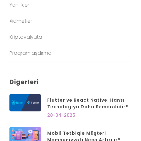
Yeniliklər
Xidmətlər
Kriptovalyuta
Proqramlaşdırma
Digərləri
Flutter və React Native: Hansı
Texnologiya Daha Səmərəlidir?
28-04-2025
Mobil Tətbiqlə Müştəri
Məmnuniyyəti Necə Artırılır?