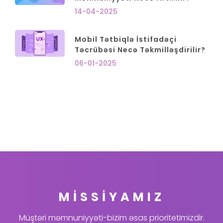
14-04-2025
Mobil Tətbiqlə İstifadəçi
Təcrübəsi Necə Təkmilləşdirilir?
06-01-2025
MİSSİYAMIZ
Müştəri məmnuniyyəti-bizim əsas prioritetimizdir.