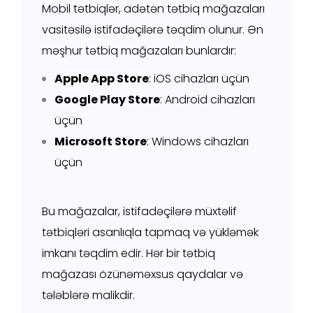
Mobil tətbiqlər, adətən tətbiq mağazaları
vasitəsilə istifadəçilərə təqdim olunur. Ən
məşhur tətbiq mağazaları bunlardır:
Apple App Store
: iOS cihazları üçün
Google Play Store
: Android cihazları
üçün
Microsoft Store
: Windows cihazları
üçün
Bu mağazalar, istifadəçilərə müxtəlif
tətbiqləri asanlıqla tapmaq və yükləmək
imkanı təqdim edir. Hər bir tətbiq
mağazası özünəməxsus qaydalar və
tələblərə malikdir.