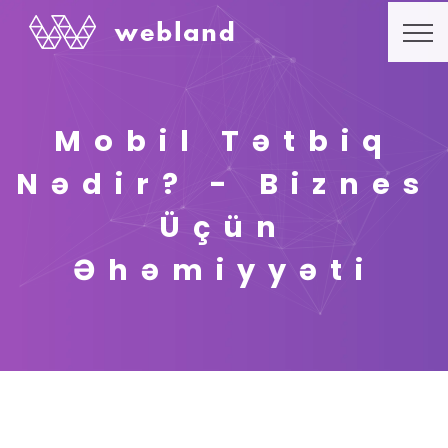
Mobil Tətbiq
Nədir? - Biznes
Üçün
Əhəmiyyəti