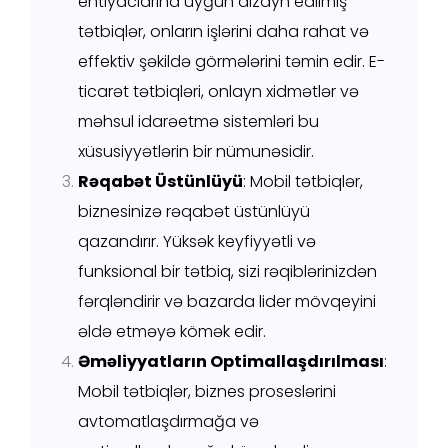
ehtiyaclarına uyğun dizayn edilmiş
tətbiqlər, onların işlərini daha rahat və
effektiv şəkildə görmələrini təmin edir. E-
ticarət tətbiqləri, onlayn xidmətlər və
məhsul idarəetmə sistemləri bu
xüsusiyyətlərin bir nümunəsidir.
Rəqabət Üstünlüyü
: Mobil tətbiqlər,
biznesinizə rəqabət üstünlüyü
qazandırır. Yüksək keyfiyyətli və
funksional bir tətbiq, sizi rəqiblərinizdən
fərqləndirir və bazarda lider mövqeyini
əldə etməyə kömək edir.
Əməliyyatların Optimallaşdırılması
:
Mobil tətbiqlər, biznes proseslərini
avtomatlaşdırmağa və