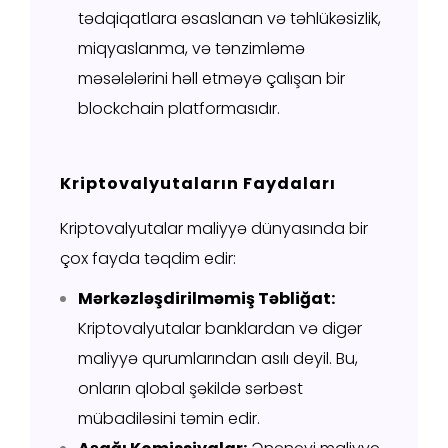
tədqiqatlara əsaslanan və təhlükəsizlik,
miqyaslanma, və tənzimləmə
məsələlərini həll etməyə çalışan bir
blockchain platformasıdır.
Kriptovalyutaların Faydaları
Kriptovalyutalar maliyyə dünyasında bir
çox fayda təqdim edir:
Mərkəzləşdirilməmiş Təbliğat:
Kriptovalyutalar banklardan və digər
maliyyə qurumlarından asılı deyil. Bu,
onların qlobal şəkildə sərbəst
mübadiləsini təmin edir.