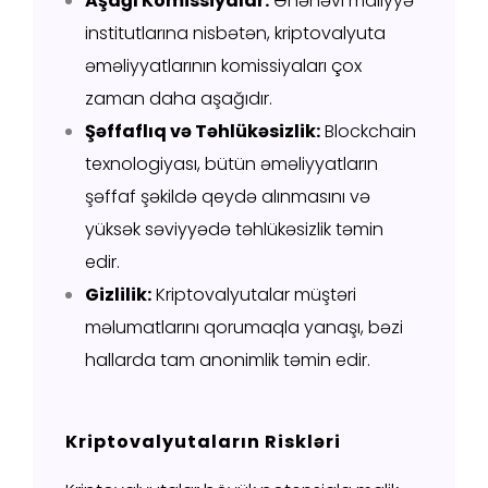
Aşağı Komissiyalar:
Ənənəvi maliyyə
institutlarına nisbətən, kriptovalyuta
əməliyyatlarının komissiyaları çox
zaman daha aşağıdır.
Şəffaflıq və Təhlükəsizlik:
Blockchain
texnologiyası, bütün əməliyyatların
şəffaf şəkildə qeydə alınmasını və
yüksək səviyyədə təhlükəsizlik təmin
edir.
Gizlilik:
Kriptovalyutalar müştəri
məlumatlarını qorumaqla yanaşı, bəzi
hallarda tam anonimlik təmin edir.
Kriptovalyutaların Riskləri