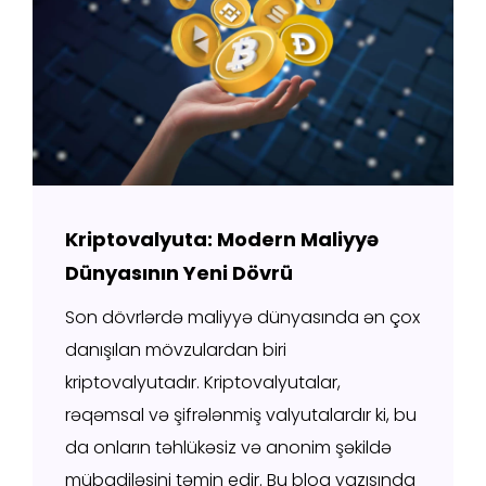
Kriptovalyuta: Modern Maliyyə
Dünyasının Yeni Dövrü
Son dövrlərdə maliyyə dünyasında ən çox
danışılan mövzulardan biri
kriptovalyutadır. Kriptovalyutalar,
rəqəmsal və şifrələnmiş valyutalardır ki, bu
da onların təhlükəsiz və anonim şəkildə
mübadiləsini təmin edir. Bu bloq yazısında