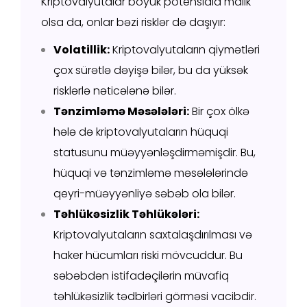
Kriptovalyutalar böyük potensiala malik
olsa da, onlar bəzi risklər də daşıyır:
Volatillik:
Kriptovalyutaların qiymətləri
çox sürətlə dəyişə bilər, bu da yüksək
risklərlə nəticələnə bilər.
Tənzimləmə Məsələləri:
Bir çox ölkə
hələ də kriptovalyutaların hüquqi
statusunu müəyyənləşdirməmişdir. Bu,
hüquqi və tənzimləmə məsələlərində
qeyri-müəyyənliyə səbəb ola bilər.
Təhlükəsizlik Təhlükələri:
Kriptovalyutaların saxtalaşdırılması və
haker hücumları riski mövcuddur. Bu
səbəbdən istifadəçilərin müvafiq
təhlükəsizlik tədbirləri görməsi vacibdir.