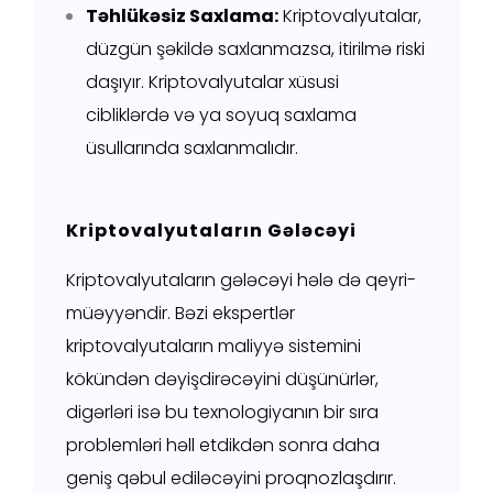
Təhlükəsiz Saxlama:
Kriptovalyutalar,
düzgün şəkildə saxlanmazsa, itirilmə riski
daşıyır. Kriptovalyutalar xüsusi
cibliklərdə və ya soyuq saxlama
üsullarında saxlanmalıdır.
Kriptovalyutaların Gələcəyi
Kriptovalyutaların gələcəyi hələ də qeyri-
müəyyəndir. Bəzi ekspertlər
kriptovalyutaların maliyyə sistemini
kökündən dəyişdirəcəyini düşünürlər,
digərləri isə bu texnologiyanın bir sıra
problemləri həll etdikdən sonra daha
geniş qəbul ediləcəyini proqnozlaşdırır.