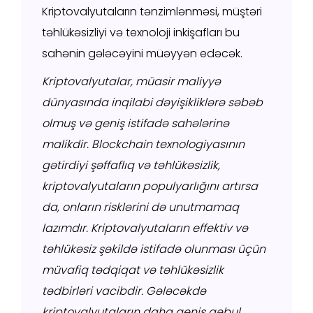
Kriptovalyutaların tənzimlənməsi, müştəri
təhlükəsizliyi və texnoloji inkişafları bu
sahənin gələcəyini müəyyən edəcək.
Kriptovalyutalar, müasir maliyyə
dünyasında inqilabi dəyişikliklərə səbəb
olmuş və geniş istifadə sahələrinə
malikdir. Blockchain texnologiyasının
gətirdiyi şəffaflıq və təhlükəsizlik,
kriptovalyutaların populyarlığını artırsa
da, onların risklərini də unutmamaq
lazımdır. Kriptovalyutaların effektiv və
təhlükəsiz şəkildə istifadə olunması üçün
müvafiq tədqiqat və təhlükəsizlik
tədbirləri vacibdir. Gələcəkdə
kriptovalyutaların daha geniş qəbul