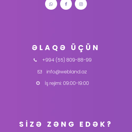
ƏLAQƏ ÜÇÜN
+994 (55) 809-88-99
info@webland.az
İş rejimi: 09:00-19:00
SİZƏ ZƏNG EDƏK?