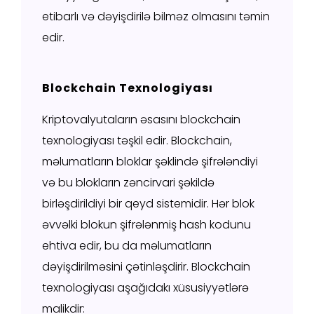
etibarlı və dəyişdirilə bilməz olmasını təmin
edir.
Blockchain Texnologiyası
Kriptovalyutaların əsasını blockchain
texnologiyası təşkil edir. Blockchain,
məlumatların bloklar şəklində şifrələndiyi
və bu blokların zəncirvari şəkildə
birləşdirildiyi bir qeyd sistemidir. Hər blok
əvvəlki blokun şifrələnmiş hash kodunu
ehtiva edir, bu da məlumatların
dəyişdirilməsini çətinləşdirir. Blockchain
texnologiyası aşağıdakı xüsusiyyətlərə
malikdir: