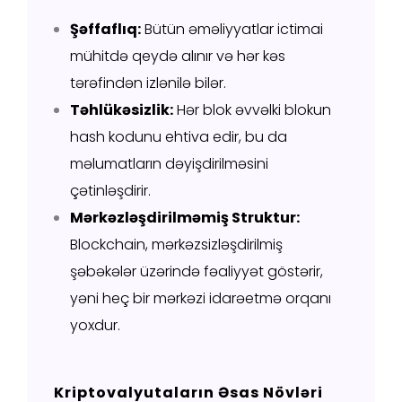
Şəffaflıq:
Bütün əməliyyatlar ictimai
mühitdə qeydə alınır və hər kəs
tərəfindən izlənilə bilər.
Təhlükəsizlik:
Hər blok əvvəlki blokun
hash kodunu ehtiva edir, bu da
məlumatların dəyişdirilməsini
çətinləşdirir.
Mərkəzləşdirilməmiş Struktur:
Blockchain, mərkəzsizləşdirilmiş
şəbəkələr üzərində fəaliyyət göstərir,
yəni heç bir mərkəzi idarəetmə orqanı
yoxdur.
Kriptovalyutaların Əsas Növləri