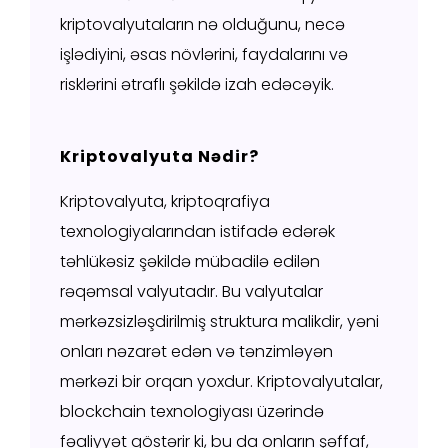
kriptovalyutaların nə olduğunu, necə
işlədiyini, əsas növlərini, faydalarını və
risklərini ətraflı şəkildə izah edəcəyik.
Kriptovalyuta Nədir?
Kriptovalyuta, kriptoqrafiya
texnologiyalarından istifadə edərək
təhlükəsiz şəkildə mübadilə edilən
rəqəmsal valyutadır. Bu valyutalar
mərkəzsizləşdirilmiş struktura malikdir, yəni
onları nəzarət edən və tənzimləyən
mərkəzi bir orqan yoxdur. Kriptovalyutalar,
blockchain texnologiyası üzərində
fəaliyyət göstərir ki, bu da onların şəffaf,