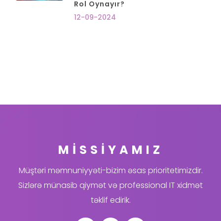
Rol Oynayır?
12-09-2024
MİSSİYAMIZ
Müştəri məmnuniyyəti-bizim əsas prioritetimizdir.
Sizlərə münasib qiymət və professional IT xidmət
təklif edirik.