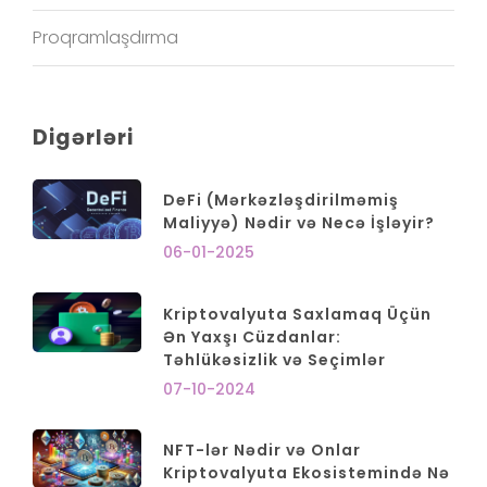
Proqramlaşdırma
Digərləri
DeFi (Mərkəzləşdirilməmiş
Maliyyə) Nədir və Necə İşləyir?
06-01-2025
Kriptovalyuta Saxlamaq Üçün
Ən Yaxşı Cüzdanlar:
Təhlükəsizlik və Seçimlər
07-10-2024
NFT-lər Nədir və Onlar
Kriptovalyuta Ekosistemində Nə