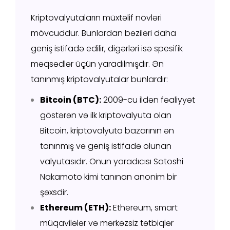
Kriptovalyutaların müxtəlif növləri
mövcuddur. Bunlardan bəziləri daha
geniş istifadə edilir, digərləri isə spesifik
məqsədlər üçün yaradılmışdır. Ən
tanınmış kriptovalyutalar bunlardır:
Bitcoin (BTC):
2009-cu ildən fəaliyyət
göstərən və ilk kriptovalyuta olan
Bitcoin, kriptovalyuta bazarının ən
tanınmış və geniş istifadə olunan
valyutasıdır. Onun yaradıcısı Satoshi
Nakamoto kimi tanınan anonim bir
şəxsdir.
Ethereum (ETH):
Ethereum, smart
müqavilələr və mərkəzsiz tətbiqlər