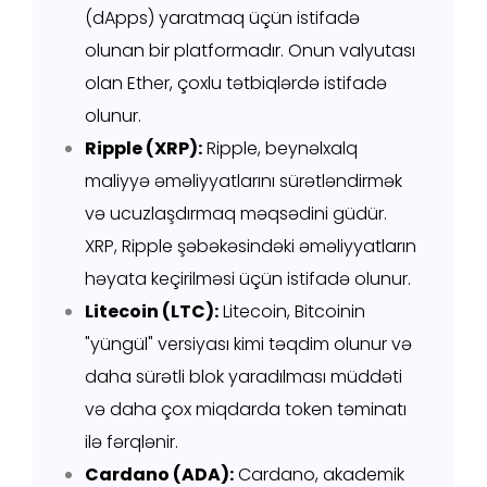
(dApps) yaratmaq üçün istifadə
olunan bir platformadır. Onun valyutası
olan Ether, çoxlu tətbiqlərdə istifadə
olunur.
Ripple (XRP):
Ripple, beynəlxalq
maliyyə əməliyyatlarını sürətləndirmək
və ucuzlaşdırmaq məqsədini güdür.
XRP, Ripple şəbəkəsindəki əməliyyatların
həyata keçirilməsi üçün istifadə olunur.
Litecoin (LTC):
Litecoin, Bitcoinin
"yüngül" versiyası kimi təqdim olunur və
daha sürətli blok yaradılması müddəti
və daha çox miqdarda token təminatı
ilə fərqlənir.
Cardano (ADA):
Cardano, akademik